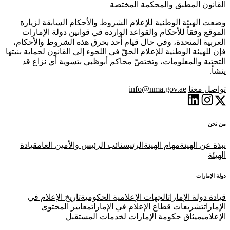
القانون المطبق والمحكمة المختصة
وضعت الهيئة الوطنية للإعلام الشروط والأحكام السابقة لزيارة
الموقع وفقاً للأحكام والقواعد الواردة في قوانين دولة الإمارات
العربية المتحدة، وفي حال قيام أحد بخرق هذه الشروط والأحكام،
فإن للهيئة الوطنية للإعلام الحقّ في اللجوء إلى القانون لحماية بنيتها
التحتية والمعلومات، وتختصّ محاكم أبوظبي بتسوية أي نزاع قد
ينشأ.
تواصل معنا
info@nma.gov.ae
من نحن
نبذة عن الهيئة
مهام الهيئة
الرئيس
نائب الرئيس والأمين العام
قيادة
الهيئة
دولة الإمارات
قيادة دولة الإمارات
الجهات الإعلامية الحكومية
تاريخ الإعلام في
الإمارات
تشريعات قطاع الإعلام في الإمارات
معايير المحتوى
الإعلامي
ميثاق حكومة الإمارات لخدمات المستقبل