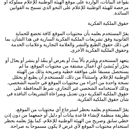
بقواعد البيانات، الواردة على موقع الهيئة الوطنية للإعلام مملوكة أو
مرخصة للهيئة الوطنية للإعلام على النحو الذي تسمح به القوانين
السائدة.
حقوق الملكية الفكرية
يقرّ المستخدم بعلمه بأن محتويات الموقع كافة تخضع للحماية
القانونية وفق تشريعات الملكية الفكرية السارية في هذا الشأن، بما
في ذلك حقوق الطبع والنشر والعلامة التجارية وعلامات الخدمة
وحقوق الملكية الفكرية الأخرى.
يتعهد المستخدم ويلتزم بألاّ يبثّ أو يعرض أو ينفّذ أو ينشر أو يعدّل أو
يحرّر أو يُنشئ أي أعمال مشتقة من محتويات الموقع، ما لم
يستحصل مسبقاً على موافقة خطية وصريحة بذلك من الهيئة
الوطنية للإعلام. واستثناءً من ذلك، للمستخدم أن يطبع أو يحمّل
نسخة واحدة من أجزاء من محتويات الموقع في حاسبه الشخصي،
وذلك لاستخدامه الشخصي غير التجاري، شرط المحافظة على
حقوق الملكية الفكرية دون تعديل وبمراعاة التشريعات النافذة في
شأن حقوق الملكية الفكرية.
يقرّ المستخدم بعلمه بحظر استرجاع أي محتويات من الموقع،
بطريقة منظّمة لإنشاء قاعدة بيانات أو دليل أو جمعهما من دون إذن
خطي سابق وصريح من الهيئة الوطنية للإعلام، كما يقرّ بعلمه بحظر
استخدام محتويات الموقع لأي غرض لا يكون مسموحاً به صراحة.