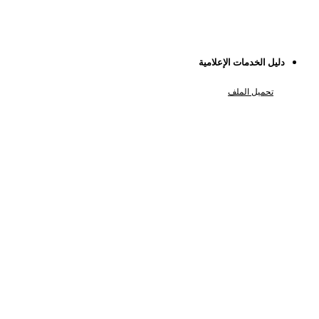
دﻟﻴﻞ اﻟﺨﺪﻣﺎت اﻹﻋﻼﻣﻴﺔ
تحميل الملف